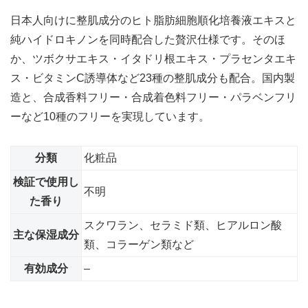
日本人向けに整肌成分のヒト脂肪細胞順化培養液エキスと
純ハイドロキノンを同時配合した贅沢仕様です。そのほ
か、ツボクサエキス・イタドリ根エキス・プラセンタエキ
ス・ビタミンC誘導体など23種の整肌成分も配合。国内製
造と、合成香料フリー・合成着色料フリー・パラベンフリ
ーなど10種のフリーを実現しています。
分類
化粧品
検証で使用し
不明
た香り
スクワラン、セラミド類、ヒアルロン酸
主な保湿成分
類、コラーゲン類など
有効成分
–