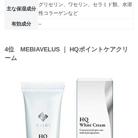
グリセリン、ワセリン、セラミド類、水溶
主な保湿成分
性コラーゲンなど
有効成分
–
4位 MEBIA
VELUS
｜
HQポイントケアクリ
ーム