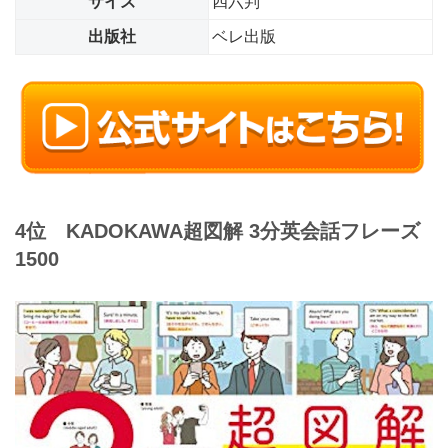
サイズ
四六判
出版社
ベレ出版
4位 KADOKAWA
超図解 3分英会話フレーズ
1500