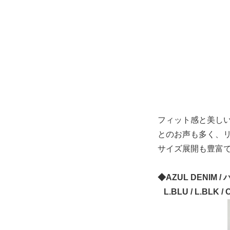
フィット感と美し
とのお声も多く、
サイズ展開も豊富で
◆AZUL DENIM
L.BLU / L.BLK /