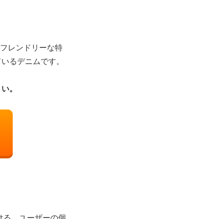
コフレンドリーな特
ているデニムです。
さい。
ける，ユーザーの個