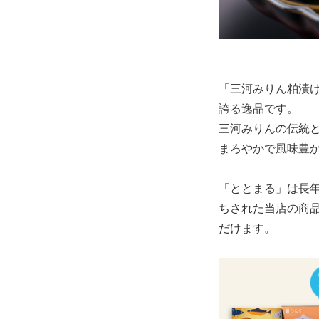
「三河みりん粕漬け
誇る逸品です。
三河みりんの伝統
まろやかで風味豊
「ととまる」は長
ちされた当店の商
だけます。