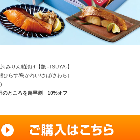
みりん粕漬け【艶 -TSUYA-】
銀ひらす/鳥かれい/さば/さわら）
込）
,500円のところを超早割 10%オフ