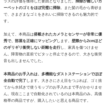
ラスの評価を獲得した要因となりました。
掃除が難しいカ
ーペットのゴミをほぼ完璧に掃除
。また髪の毛から青砂ま
で、さまざまなゴミをきれいに掃除できるのも魅力的で
す。
加えて、本商品は
搭載されたカメラとセンサーが非常に優
秀で、部屋を正確にマッピング
します。
壁際から2cmほど
のギリギリ衝突しない距離を走行
し、家具を傷つけませ
ん。障害物の直前でピタッと停止できるので、大きな衝突
音も出しませんでした。
本商品のお手入れは、多機能なダストステーションでほぼ
全自動で完了
します。大きさにさえ目をつぶれば、ゴミ捨
てから水拭きで使うモップのお手入れまで手がかかりませ
ん。現在ここまで自動化されているのは本商品のみ。高価
格帯の商品ですが、購入したいと思える商品です。