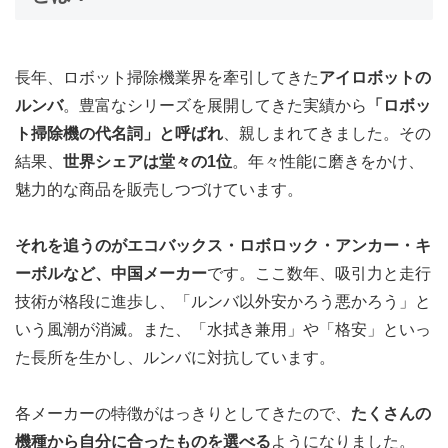
長年、ロボット掃除機業界を牽引してきた
アイロボットの
ルンバ
。豊富なシリーズを展開してきた実績から
「ロボッ
ト掃除機の代名詞」と呼ばれ
、親しまれてきました。その
結果、
世界シェアは堂々の1位
。年々性能に磨きをかけ、
魅力的な商品を販売しつづけています。
それを追うのがエコバックス・ロボロック・アンカー・キ
ーボルなど、中国メーカー
です。ここ数年、吸引力と走行
技術が格段に進歩し、「ルンバ以外安かろう悪かろう」と
いう風潮が消滅。また、「水拭き兼用」や「格安」といっ
た長所を生かし、ルンバに対抗しています。
各メーカーの特徴がはっきりとしてきたので、
たくさんの
機種から自分に合ったものを選べる
ようになりました。