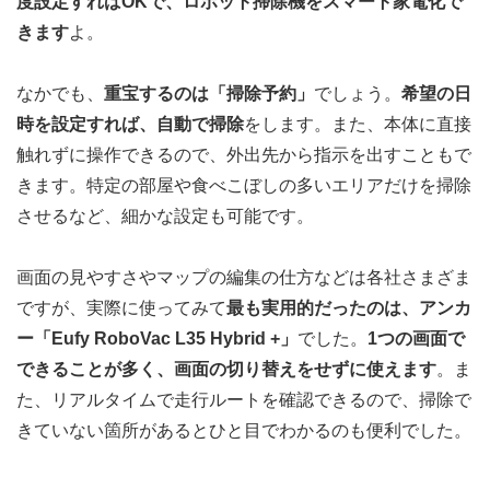
度設定すればOKで、ロボット掃除機をスマート家電化で
きます
よ。
なかでも、
重宝するのは「掃除予約」
でしょう。
希望の日
時を設定すれば、自動で掃除
をします。また、本体に直接
触れずに操作できるので、外出先から指示を出すこともで
きます。特定の部屋や食べこぼしの多いエリアだけを掃除
させるなど、細かな設定も可能です。
画面の見やすさやマップの編集の仕方などは各社さまざま
ですが、実際に使ってみて
最も実用的だったのは、アンカ
ー「Eufy RoboVac L35 Hybrid +」
でした。
1つの画面で
できることが多く、画面の切り替えをせずに使えます
。ま
た、リアルタイムで走行ルートを確認できるので、掃除で
きていない箇所があるとひと目でわかるのも便利でした。