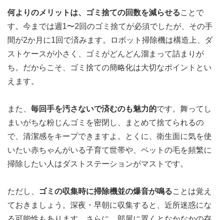
何よりのメリットは、ゴミ捨ての回数を減らせる
ことで
す。今までは週1〜2回のゴミ捨てが必須でしたが、その手
間が2か月に1回で済みます。ロボット掃除機は構造上、ダ
ストケースが小さく、ゴミがどんどん溜まって詰まりが
ち。だからこそ、ゴミ捨ての簡略化は大切なポイントとい
えます。
また、
毎回手を汚さないで済むのも魅力的
です。舞ってし
まいがちな粉じんゴミを密閉し、まとめて捨てられるの
で、清潔感をキープできますよ。とくに、衛生面に気を使
いたい赤ちゃんがいる子育て世帯や、ペットの毛を頻繁に
掃除したい人はダストステーションがマストです。
ただし、
ゴミの収集時に掃除機並の爆音が鳴る
ことは覚え
ておきましょう。深夜・早朝に収集すると、近所迷惑にな
る可能性もあります。さらに、部屋に置くとなかなかの存