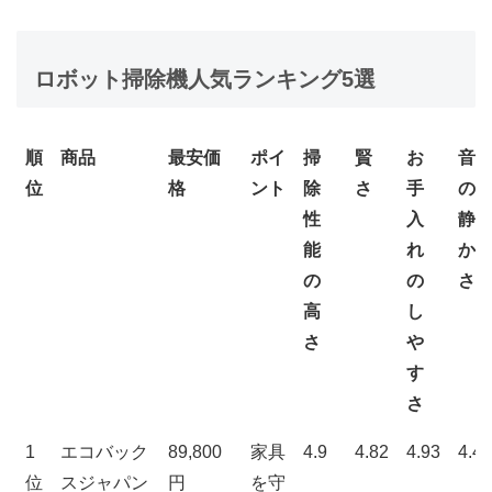
ロボット掃除機人気ランキング5選
順
商品
最安価
ポイ
掃
賢
お
音
位
格
ント
除
さ
手
の
性
入
静
能
れ
か
の
の
さ
高
し
さ
や
す
さ
順
商品
最安価
ポイ
掃
賢
お
音
1
エコバック
89,800
家具
4.9
4.82
4.93
4.44
位
格
ント
除
さ
手
の
位
スジャパン
円
を守