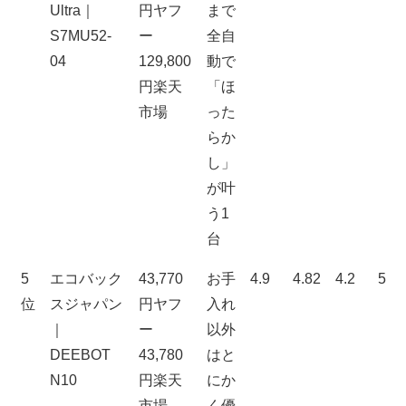
Ultra｜
円ヤフ
まで
S7MU52-
ー
全自
04
129,800
動で
円楽天
「ほ
市場
った
らか
し」
が叶
う1
台
5
エコバック
43,770
お手
4.9
4.82
4.2
5
位
スジャパン
円ヤフ
入れ
｜
ー
以外
DEEBOT
43,780
はと
N10
円楽天
にか
市場
く優