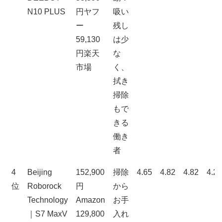
N10 PLUS
円ヤフ
吸い
ー
残し
59,130
は少
円楽天
な
市場
く、
拭き
掃除
もで
きる
働き
者
4
Beijing
152,900
掃除
4.65
4.82
4.82
4.29
位
Roborock
円
から
Technology
Amazon
お手
｜S7 MaxV
129,800
入れ