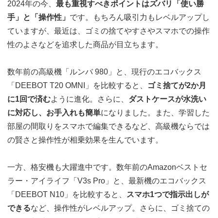
2024年の今、
最も重視すべきポイントはズバリ「使い勝
手」と「操作性」
です。もちろん吸引力もレベルアップし
ていますが、最近は、ゴミの捨てやすさやスマホでの操作
性のよさなどを追求した商品が目立ちます。
数年前の高級機「ルンバ 980」と、現行のエコバックス
「DEEBOT T20 OMNI」を比較すると、
ゴミ捨てが2か月
に1回で済む
ように進化。さらに、
ダストケースが水洗い
に対応し、お手入れも簡単
になりました。また、学習した
部屋の間取りをスマホで編集できるなど、高級機ならでは
の賢さと操作性が相乗効果を生んでいます。
一方、格安機も大躍進中です。数年前のAmazonベストセ
ラー・アイライフ「V3s Pro」と、最新機のエコバックス
「DEEBOT N10」を比較すると、
スマホ1つで指示出しが
できる
など、操作性がレベルアップ。さらに、ゴミ捨ての