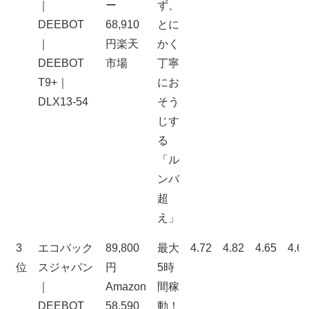
｜
ー
ず、
DEEBOT
68,910
とに
｜
円楽天
かく
DEEBOT
市場
丁寧
T9+｜
にお
DLX13-54
そう
じす
る
「ル
ンバ
超
え」
3
エコバック
89,800
最大
4.72
4.82
4.65
4.64
位
スジャパン
円
5時
｜
Amazon
間稼
DEEBOT
58,590
動！