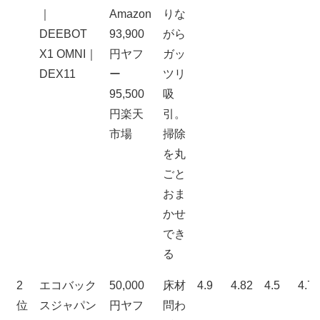
性
入
静
｜
Amazon
りな
能
れ
か
DEEBOT
93,900
がら
の
の
さ
X1 OMNI｜
円ヤフ
ガッ
高
し
DEX11
ー
ツリ
さ
や
95,500
吸
す
円楽天
引。
さ
市場
掃除
を丸
ごと
おま
かせ
でき
る
2
エコバック
50,000
床材
4.9
4.82
4.5
4.7
位
スジャパン
円ヤフ
問わ