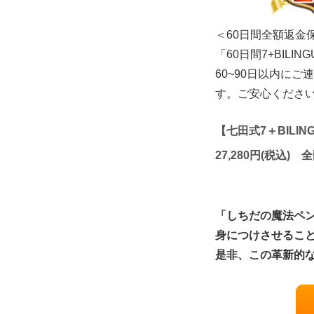
＜60日間全額返金
「60日間7+BI
60~90日以内に
す。ご安心くださ
【七田式7＋BILI
27,280円(税込
「しちだの魔法ペ
身につけさせるこ
是非、この革新的