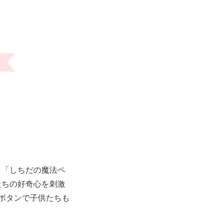
、「しちだの魔法ペ
たちの好奇心を刺激
ボタンで子供たちも