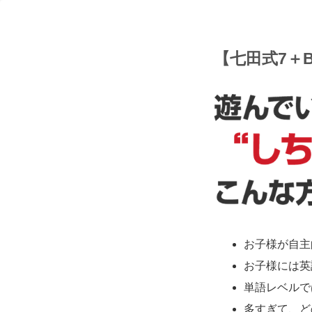
【七田式7＋B
お子様が自主
お子様には英
単語レベルで
多すぎて、ど